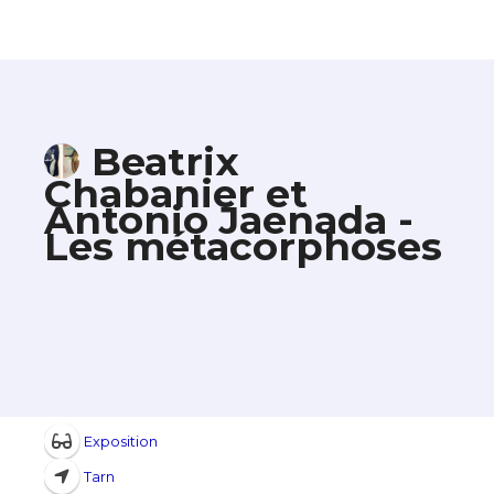
Beatrix
Chabanier et
Antonio Jaenada -
Les métacorphoses
Exposition
Tarn