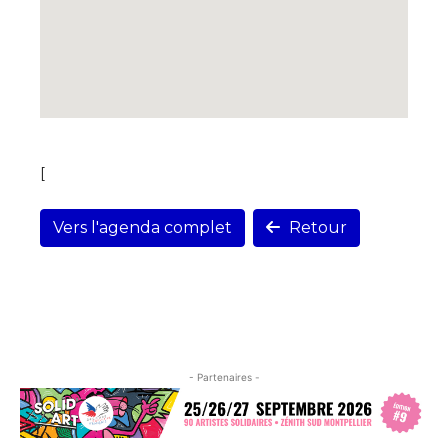
[
Vers l'agenda complet
Retour
- Partenaires -