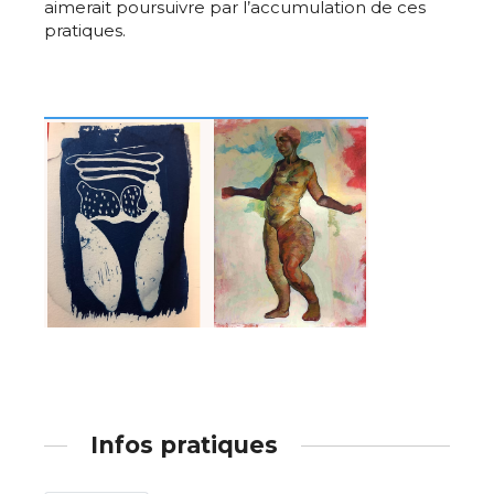
aimerait poursuivre par l’accumulation de ces
pratiques.
Adresse email*
Nom
Prénom
Adresse email*
Statut / Organisation
Nom
J'accepte les
termes et conditions
Prénom
* Champ obligatoire
Statut / Organisation
Infos pratiques