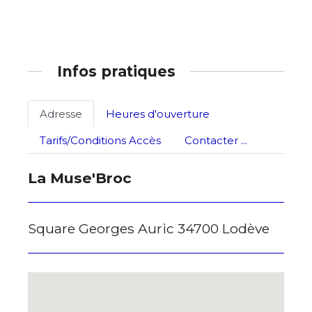
Adresse email*
Infos pratiques
Nom
Adresse
Heures d'ouverture
Tarifs/Conditions Accès
Contacter ...
Prénom
Adresse email*
La Muse'Broc
Statut / Organisation
Nom
Square Georges Auric 34700 Lodève
J'accepte les
termes et conditions
Prénom
* Champ obligatoire
Statut / Organisation