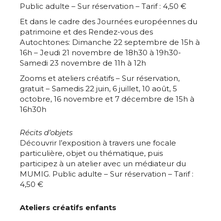
Public adulte – Sur réservation – Tarif : 4,50 €
Nom
Et dans le cadre des Journées européennes du
patrimoine et des Rendez-vous des
Autochtones: Dimanche 22 septembre de 15h à
Prénom
16h – Jeudi 21 novembre de 18h30 à 19h30-
Adresse email*
Samedi 23 novembre de 11h à 12h
Statut / Organisation
Zooms et ateliers créatifs – Sur réservation,
gratuit – Samedis 22 juin, 6 juillet, 10 août, 5
Nom
octobre, 16 novembre et 7 décembre de 15h à
J'accepte les
termes et conditions
16h30h
Prénom
Récits d’objets
Découvrir l’exposition à travers une focale
* Champ obligatoire
particulière, objet ou thématique, puis
Statut / Organisation
participez à un atelier avec un médiateur du
MUMIG. Public adulte – Sur réservation – Tarif :
4,50 €
J'accepte les
termes et conditions
Ateliers créatifs enfants