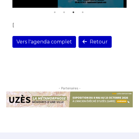
[
Vers l'agenda complet
Retour
- Partenaires -