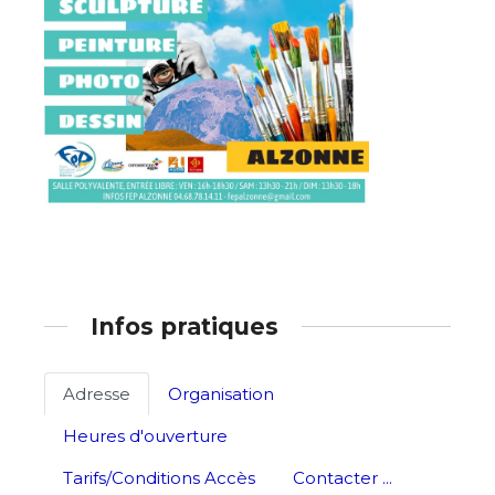
Nom
Prénom
Adresse email*
Statut / Organisation
Nom
J'accepte les
termes et conditions
Prénom
Infos pratiques
* Champ obligatoire
Statut / Organisation
Adresse
Organisation
Heures d'ouverture
J'accepte les
termes et conditions
Tarifs/Conditions Accès
Contacter ...