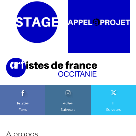
14,234
4,144
11
Fans
Suiveurs
Suiveurs
A propos