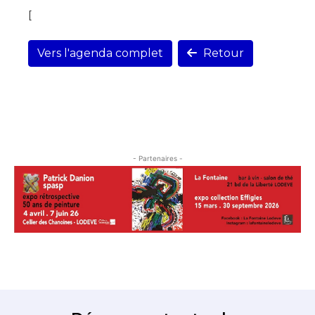
[
Vers l'agenda complet
Retour
- Partenaires -