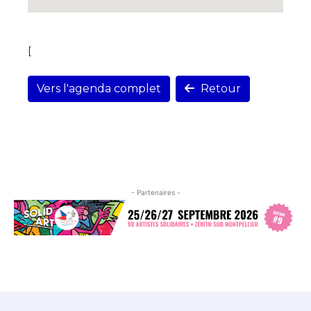
[
Vers l'agenda complet
Retour
- Partenaires -