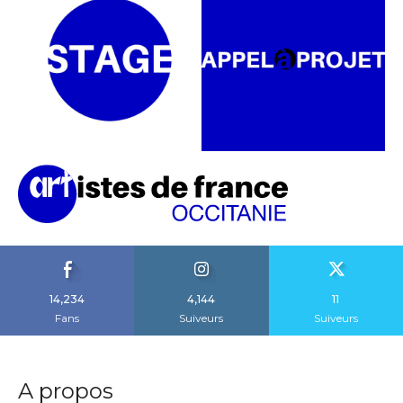
14,234
4,144
11
Fans
Suiveurs
Suiveurs
A propos