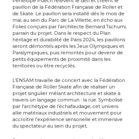
Pénélope Puech relèvent le défi et créent le
pavillon de la Fédération Française de Roller et
de Skate. Le pavillon sera installé dès le mois de
mai, au sein du Parc de La Villette, en écho aux
Folies conçues par l’architecte Bernard Tschumi,
parrain du projet. Dans le respect du Plan
héritage et durabilité de Paris 2024, les pavillons
seront démontés après les Jeux Olympiques et
Paralympiques, puis remontés pour devenir de
petits équipements de proximité dans les
territoires ou être recyclés.
Adresse email*
L’ENSAM travaille de concert avec la Fédération
Nom
Française de Roller Skate afin de réaliser un
projet singulier mêlant architecture et skate à
travers un langage commun : la rue. Symbolisé
Prénom
par l’archétype de l’échafaudage, cet univers
allie matériaux industriels et mouvement pour
Adresse email*
accroître l’expérience sensorielle et immersive
du spectateur au sein du projet
.
Statut / Organisation
Nom