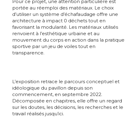
Pour ce projet, une attention particulière est
J'accepte les
termes et conditions
portée au réemploi des matériaux. Le choix
d’utiliser un système d’échafaudage offre une
Prénom
architecture à impact 0 déchets tout en
favorisant la modularité. Les matériaux utilisés
* Champ obligatoire
renvoient à l’esthétique urbaine et au
Statut / Organisation
mouvement du corps en action dans la pratique
sportive par un jeu de voiles tout en
transparence.
J'accepte les
termes et conditions
* Champ obligatoire
L’exposition retrace le parcours conceptuel et
idéologique du pavillon depuis son
commencement, en septembre 2022.
Décomposée en chapitres, elle offre un regard
sur les doutes, les décisions, les recherches et le
travail réalisés jusqu’ici.