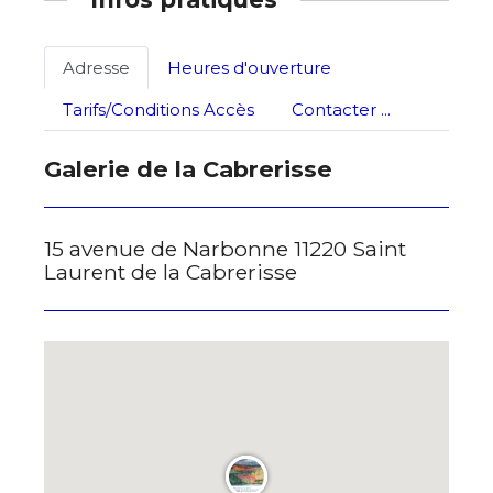
Statut / Organisation
Nom
Adresse
Heures d'ouverture
J'accepte les
termes et conditions
Tarifs/Conditions Accès
Contacter ...
Prénom
Galerie de la Cabrerisse
* Champ obligatoire
Statut / Organisation
15 avenue de Narbonne 11220 Saint
Laurent de la Cabrerisse
J'accepte les
termes et conditions
* Champ obligatoire