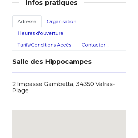
Infos pratiques
Prénom
Adresse email*
Adresse
Organisation
Statut / Organisation
Nom
Heures d'ouverture
J'accepte les
termes et conditions
Tarifs/Conditions Accès
Contacter ...
Prénom
Salle des Hippocampes
* Champ obligatoire
Statut / Organisation
2 Impasse Gambetta, 34350 Valras-
Plage
J'accepte les
termes et conditions
* Champ obligatoire