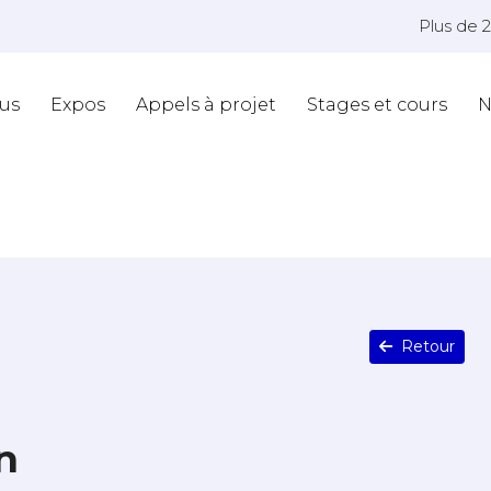
Plus de 
us
Expos
Appels à projet
Stages et cours
N
Retour
n