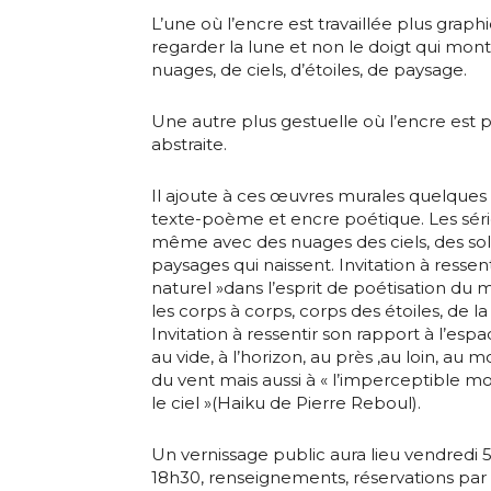
L’une où l’encre est travaillée plus graph
regarder la lune et non le doigt qui mont
nuages, de ciels, d’étoiles, de paysage.
Une autre plus gestuelle où l’encre est 
Adresse email
abstraite.
Il ajoute à ces œuvres murales quelques « 
Nom
texte-poème et encre poétique. Les séries
même avec des nuages des ciels, des solei
Adresse email
paysages qui naissent. Invitation à resse
Prénom
naturel »dans l’esprit de poétisation du
les corps à corps, corps des étoiles, de la
Nom
Invitation à ressentir son rapport à l’espa
Statut / Orga
au vide, à l’horizon, au près ,au loin, a
du vent mais aussi à « l’imperceptible 
le ciel »(Haiku de Pierre Reboul).
Prénom
J'accepte l
Un vernissage public aura lieu vendredi 
Statut / Orga
18h30, renseignements, réservations par 