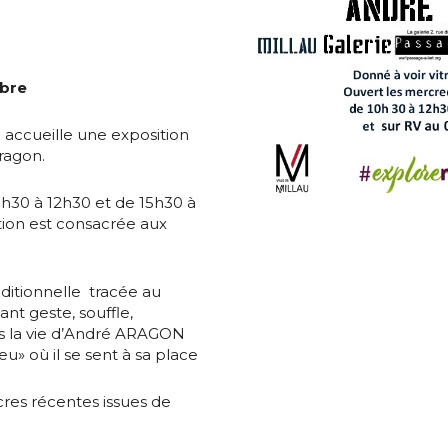
obre
e accueille une exposition
ragon.
0h30 à 12h30 et de 15h30 à
ition est consacrée aux
aditionnelle tracée au
ant geste, souffle,
ans la vie d’André ARAGON
u» où il se sent à sa place
cres récentes issues de