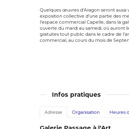
* Champ oblig
Quelques œuvres d’Aragon seront aussi vi
J'accepte l
exposition collective d’une partie des me
l’espace commercial Capelle, dans la gale
ouverte du mardi au samedi, où auront l
gratuites tout public dans le cadre de l’a
* Champ oblig
commercial, au cours du mois de Septe
Infos pratiques
Adresse
Organisation
Heures d
Galerie Passage à l'Art