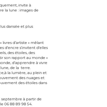
iquement, invite à
re la lune : images de
plus dansée et plus
*
livres d’artiste » mêlant
 d’encre s’invitent d’elles
ls, des étoiles, des
*
ntir son rapport au monde «
 monde, d’apprendre à vivre
 lune, de la terre.
ce,à la lumière, au plein et
nisation
u mouvement des nuages et
mouvement des étoiles dans
es
termes et conditions
5 septembre à partir de
nisation
le 06 88 89 98 54.