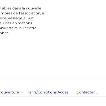
atoire
sibles dans la nouvelle
es
termes et conditions
mbres de l’association, à
rie Passage à l’Art,
ieu des animations
nniversaire du centre
atoire
mbre.
'ouverture
Tarifs/Conditions Accès
Contacter ...