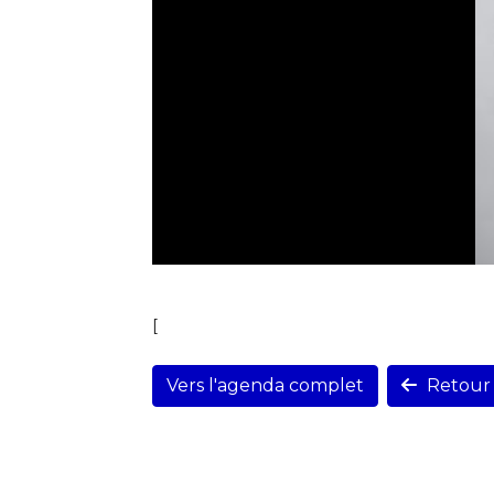
[
Vers l'agenda complet
Retour