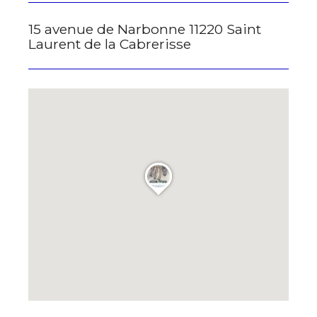
J'accepte les
termes et conditions
Prénom
15 avenue de Narbonne 11220 Saint
Laurent de la Cabrerisse
* Champ obligatoire
Statut / Organisation
J'accepte les
termes et conditions
* Champ obligatoire