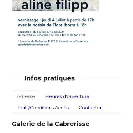
Adresse email*
Nom
Infos pratiques
Prénom
Adresse
Heures d'ouverture
Adresse email*
Tarifs/Conditions Accès
Contacter ...
Statut / Organisation
Galerie de la Cabrerisse
Nom