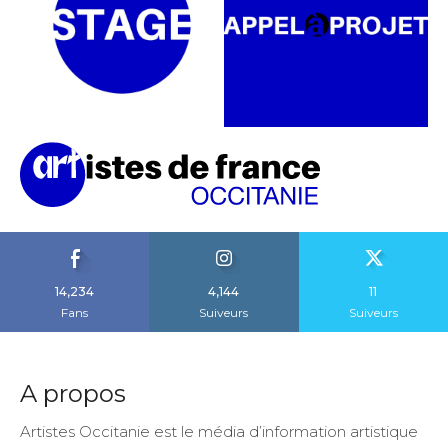
14,234
4,144
11
Fans
Suiveurs
Suiveurs
A propos