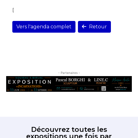
[
Vers l'agenda complet
Retour
- Partenaires -