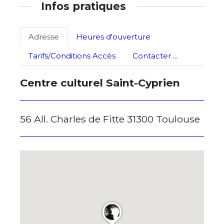
Infos pratiques
Statut / Organisation
Nom
Adresse
Heures d'ouverture
J'accepte les
termes et conditions
Tarifs/Conditions Accès
Contacter ...
Prénom
Centre culturel Saint-Cyprien
* Champ obligatoire
Statut / Organisation
56 All. Charles de Fitte 31300 Toulouse
J'accepte les
termes et conditions
* Champ obligatoire