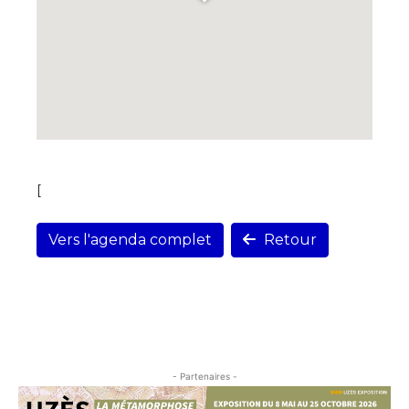
[
Vers l'agenda complet
Retour
- Partenaires -