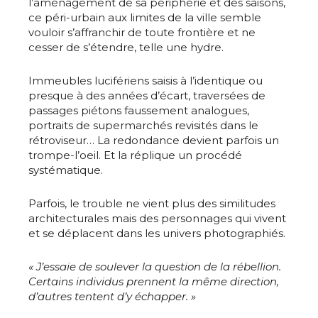
l’aménagement de sa périphérie et des saisons,
ce péri-urbain aux limites de la ville semble
vouloir s’affranchir de toute frontière et ne
Nom
cesser de s’étendre, telle une hydre.
Immeubles lucifériens saisis à l’identique ou
Prénom
presque à des années d’écart, traversées de
Adresse email*
passages piétons faussement analogues,
portraits de supermarchés revisités dans le
Statut / Organisation
rétroviseur… La redondance devient parfois un
Nom
trompe-l’oeil. Et la réplique un procédé
systématique.
J'accepte les
termes et conditions
Prénom
Parfois, le trouble ne vient plus des similitudes
architecturales mais des personnages qui vivent
* Champ obligatoire
et se déplacent dans les univers photographiés.
Statut / Organisation
« J’essaie de soulever la question de la rébellion.
Certains individus prennent la même direction,
J'accepte les
termes et conditions
d’autres tentent d’y échapper. »