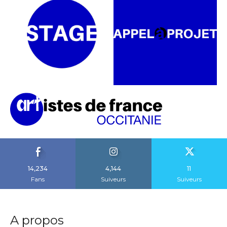
14,234
4,144
11
Fans
Suiveurs
Suiveurs
A propos