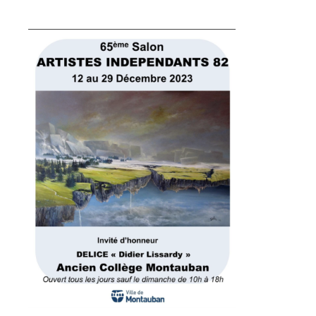
Adresse email*
Nom
Prénom
Adresse email*
Statut / Organisation
Nom
J'accepte les
termes et conditions
Prénom
* Champ obligatoire