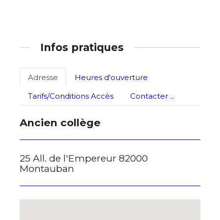
Statut / Organisation
J'accepte les
termes et conditions
Infos pratiques
* Champ obligatoire
Adresse
Heures d'ouverture
Tarifs/Conditions Accès
Contacter ...
Ancien collège
25 All. de l'Empereur 82000
Montauban