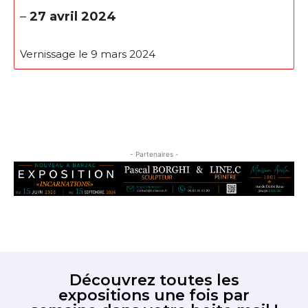
–
27 avril 2024
Prénom
* Champ obligatoire
Vernissage le 9 mars 2024
Statut / Organisation
J'accepte les
termes et conditions
- Partenaires -
* Champ obligatoire
Découvrez toutes les
expositions une fois par