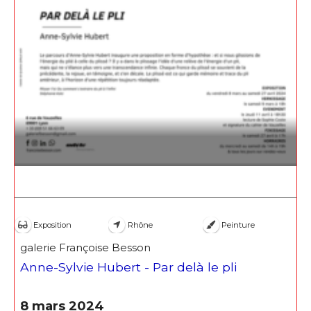
Adresse email*
Nom
Prénom
Exposition
Rhône
Peinture
Adresse email*
galerie Françoise Besson
Statut / Organisation
Anne-Sylvie Hubert - Par delà le pli
Nom
8 mars 2024
J'accepte les
termes et conditions