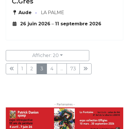
C.Grès
·
Aude
LA PALME
26 juin 2026
–
11 septembre 2026
Afficher: 20
1
2
3
4
...
73
- Partenaires -