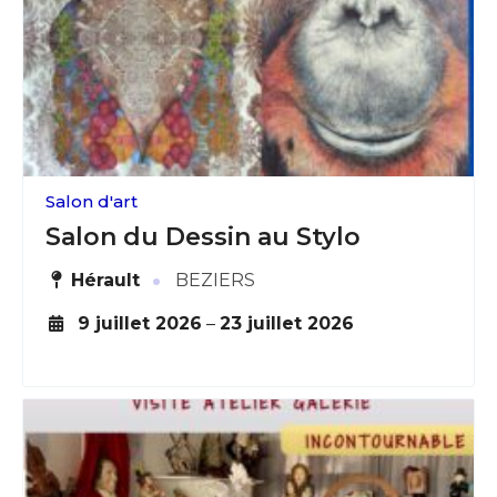
Adresse email*
Nom
Prénom
Salon d'art
Adresse email*
Salon du Dessin au Stylo
Statut / Organisation
·
Hérault
BEZIERS
Nom
9 juillet 2026
–
23 juillet 2026
J'accepte les
termes et conditions
Prénom
* Champ obligatoire
Statut / Organisation