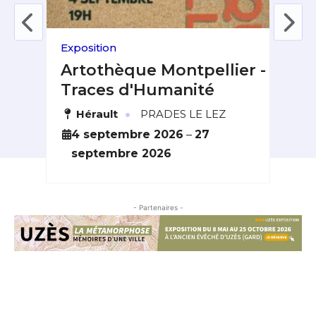
Exposition
Fest
 &
Artothèque Montpellier -
Fe
Traces d'Humanité
du
·
Hérault
PRADES LE LEZ
L
6
4 septembre 2026
–
27
2
septembre 2026
o
- Partenaires -