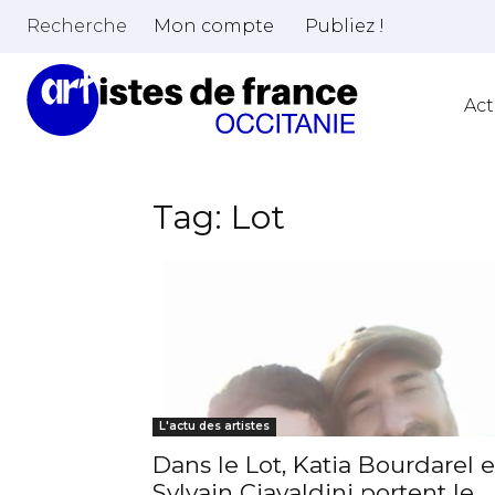
Recherche
Mon compte
Publiez !
Act
Tag: Lot
Adresse email
L'actu des artistes
Dans le Lot, Katia Bourdarel e
Nom
Sylvain Ciavaldini portent le