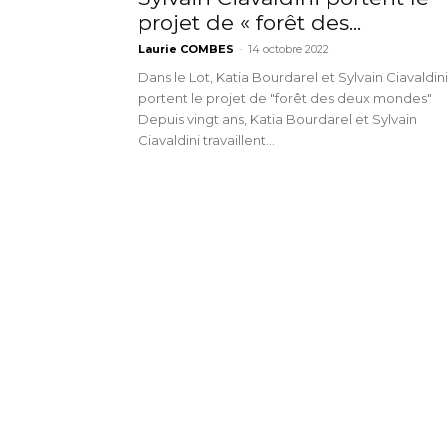
projet de « forêt des...
Adresse email
Prénom
Laurie COMBES
-
14 octobre 2022
Dans le Lot, Katia Bourdarel et Sylvain Ciavaldini
portent le projet de "forêt des deux mondes"
Nom
Statut / Orga
Depuis vingt ans, Katia Bourdarel et Sylvain
Ciavaldini travaillent...
Prénom
J'accepte l
Statut / Orga
* Champ oblig
J'accepte l
* Champ oblig