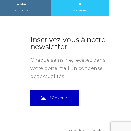
4,144
11
Suiveurs
Suiveurs
Inscrivez-vous à notre
newsletter !
Chaque semaine, recevez dans
votre boite mail un condensé
des actualités.
S'inscrire
CGU
Mentions Légales