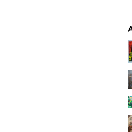
*
A
nisation
es
termes et conditions
nisation
atoire
es
termes et conditions
atoire