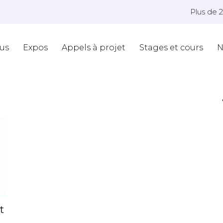
Plus de 
us
Expos
Appels à projet
Stages et cours
N
*
t