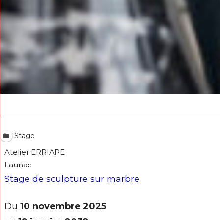
* Champ oblig
J'accepte l
* Champ oblig
Stage
Atelier ERRIAPE
Launac
Stage de sculpture sur marbre
Du
10 novembre 2025