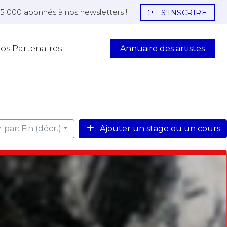
25 000 abonnés à nos newsletters !
S'INSCRIRE
Annuaire des artistes
os Partenaires
r par: Fin (décr.)
Ajouter un stage ou un cours