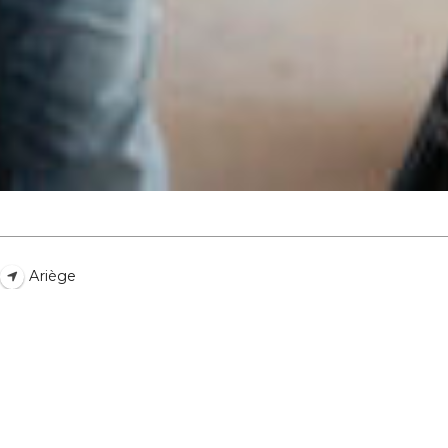
atoire
es
termes et conditions
atoire
Ariège