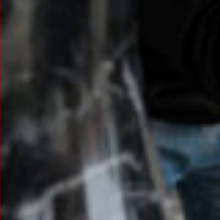
Adresse email
Nom
Adresse email
Prénom
Nom
Statut / Orga
Prénom
J'accepte l
Statut / Orga