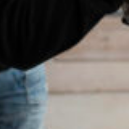
*
*
nisation
es
termes et conditions
nisation