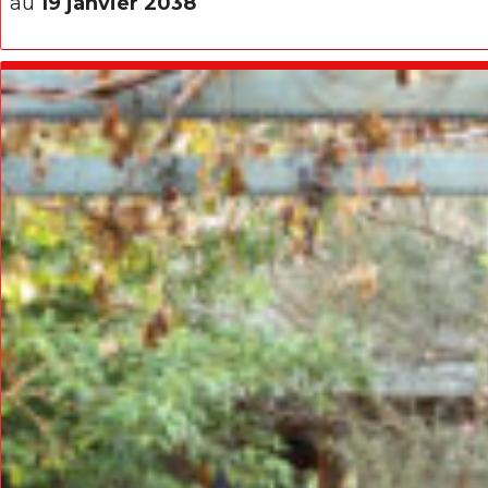
au
19 janvier 2038