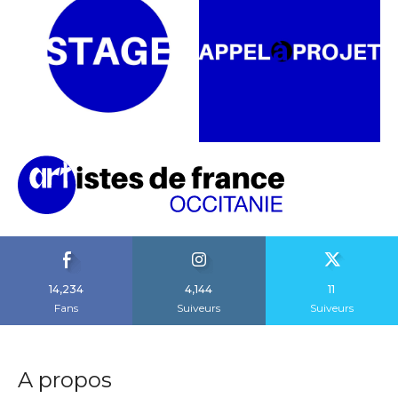
14,234
4,144
11
Fans
Suiveurs
Suiveurs
A propos
Artistes Occitanie est le média d’information artistique
et culturel qui soutient les artistes de notre territoire.