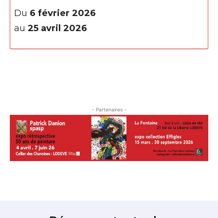
J'accepte les
termes et conditions
Du
6 février 2026
Prénom
au
25 avril 2026
* Champ obligatoire
Statut / Organisation
J'accepte les
termes et conditions
- Partenaires -
* Champ obligatoire
Découvrez toutes les
expositions une fois par