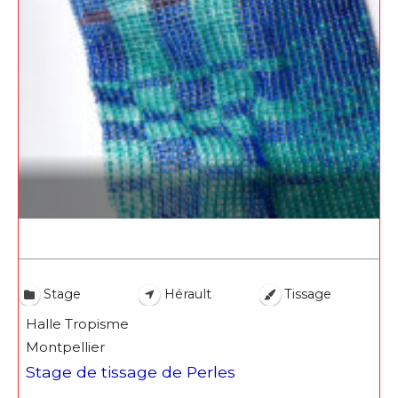
Adresse email*
Nom
Stage
Hérault
Tissage
Prénom
Halle Tropisme
Adresse email*
Montpellier
Statut / Organisation
Stage de tissage de Perles
Nom