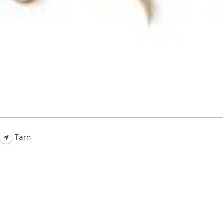
atoire
es
termes et conditions
atoire
Tarn