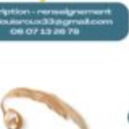
*
*
nisation
es
termes et conditions
nisation