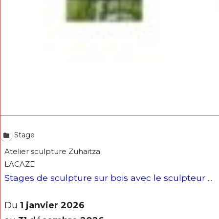
* Champ oblig
J'accepte l
* Champ oblig
Stage
Atelier sculpture Zuhaitza
LACAZE
Stages de sculpture sur bois avec le sculpteur ...
Du
1 janvier 2026