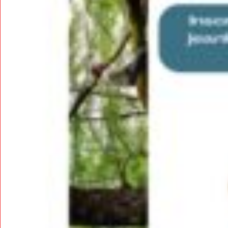
Adresse email
Nom
Adresse email
Prénom
Nom
Statut / Orga
Prénom
J'accepte l
Statut / Orga