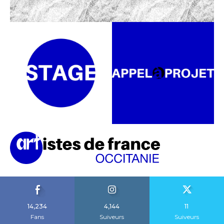
14,234
4,144
11
Fans
Suiveurs
Suiveurs