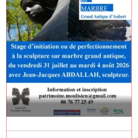
Adresse email*
Nom
Prénom
Adresse email*
Statut / Organisation
Nom
J'accepte les
termes et conditions
Prénom
* Champ obligatoire
Statut / Organisation
J'accepte les
termes et conditions