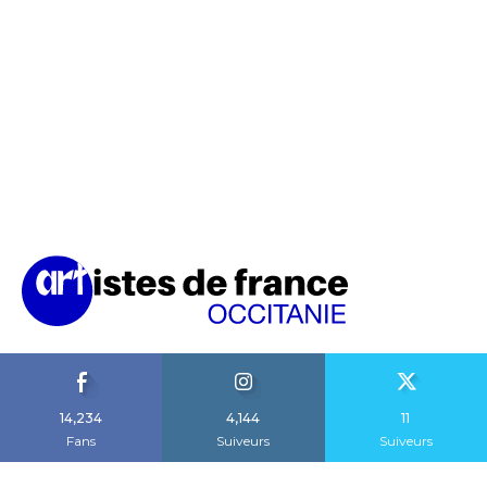
14,234
4,144
11
Fans
Suiveurs
Suiveurs