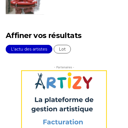
Affiner vos résultats
L'actu des artistes
Lot
- Partenaires -
Adresse email*
Nom
Prénom
Adresse email*