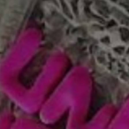
Adresse email
Nom
Adresse email
Prénom
Nom
Statut / Orga
Prénom
J'accepte l
Statut / Orga