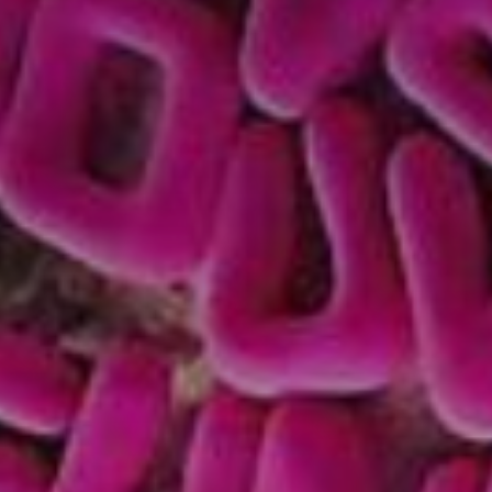
* Champ oblig
J'accepte l
* Champ oblig