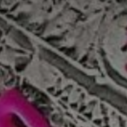
*
*
nisation
es
termes et conditions
nisation