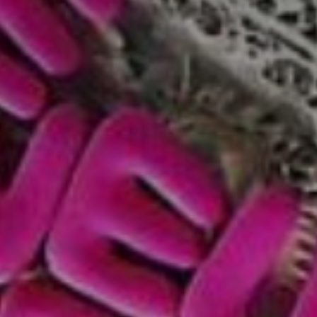
atoire
es
termes et conditions
atoire