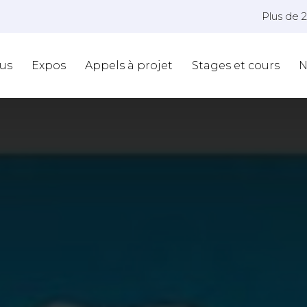
Plus de 
us
Expos
Appels à projet
Stages et cours
N