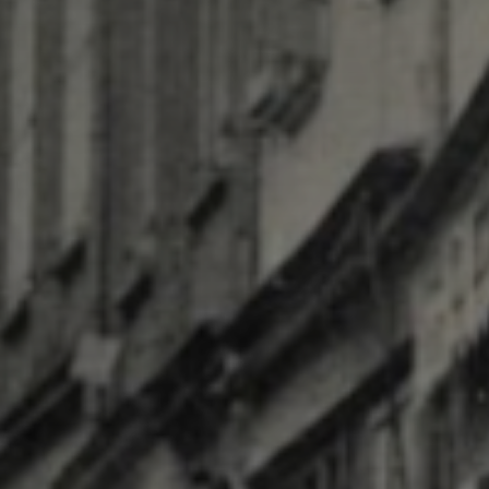
J'accepte l
* Champ oblig