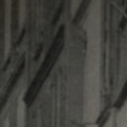
Adresse email
Nom
Adresse email
Prénom
Nom
Statut / Orga
Prénom
J'accepte l
Statut / Orga
* Champ oblig