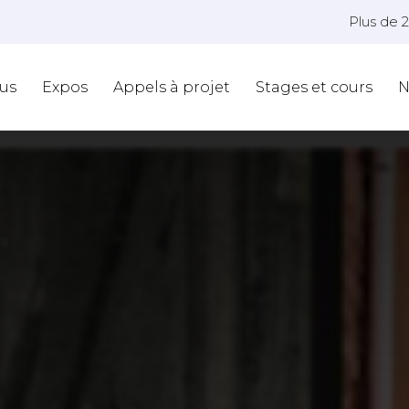
Plus de 
us
Expos
Appels à projet
Stages et cours
N