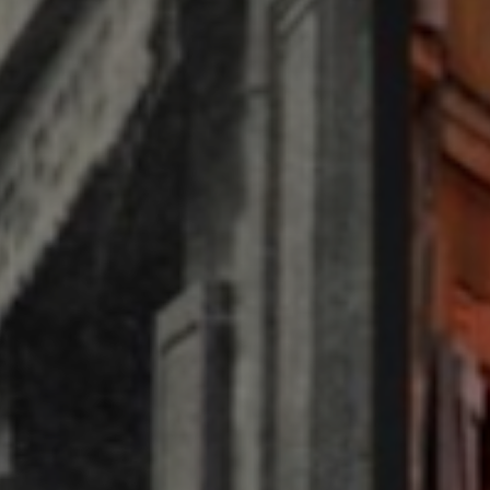
es
termes et conditions
atoire