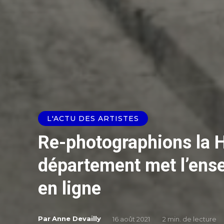
L'ACTU DES ARTISTES
Re-photographions la 
département met l’ens
en ligne
Par
Anne Devailly
16 août 2021
2
min. de lecture