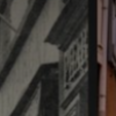
*
*
nisation
es
termes et conditions
nisation
atoire