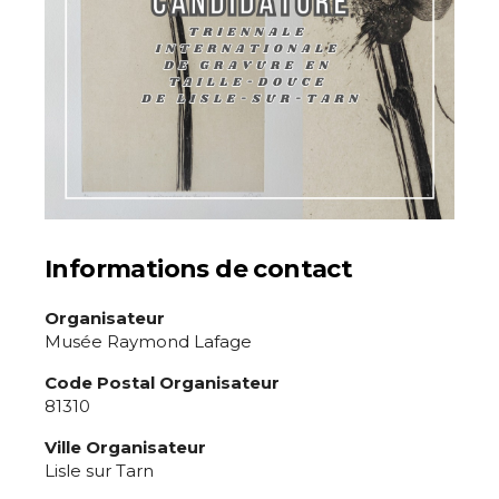
Nom
Prénom
Adresse email*
Statut / Organisation
Nom
J'accepte les
termes et conditions
Informations de contact
Prénom
Organisateur
* Champ obligatoire
Musée Raymond Lafage
Statut / Organisation
Code Postal Organisateur
81310
J'accepte les
termes et conditions
Ville Organisateur
Lisle sur Tarn