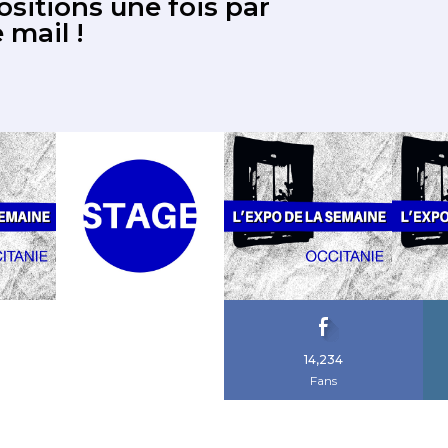
sitions une fois par
 mail !
14,234
Fans