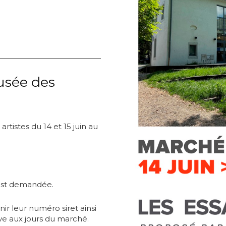
*
usée des
*
tistes du 14 et 15 juin au
nisation
es
termes et conditions
 est demandée.
nisation
nir leur numéro siret ainsi
atoire
ve aux jours du marché.