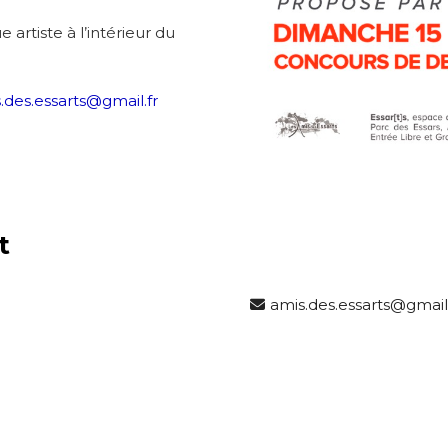
es
termes et conditions
 artiste à l’intérieur du
atoire
.des.essarts@gmail.fr
t
amis.des.essarts@gmail.