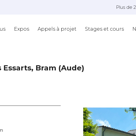
Plus de 
us
Expos
Appels à projet
Stages et cours
N
s Essarts, Bram (Aude)
am