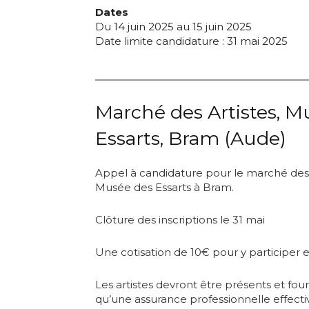
Dates
Du 14 juin 2025 au 15 juin 2025
Date limite candidature : 31 mai 2025
Adresse email
Marché des Artistes, M
Nom
Essarts, Bram (Aude)
Adresse email
Prénom
Appel à candidature pour le marché des ar
Musée des Essarts à Bram.
Nom
Statut / Orga
Clôture des inscriptions le 31 mai
Prénom
J'accepte l
Une cotisation de 10€ pour y participer
Statut / Orga
Les artistes devront être présents et four
* Champ oblig
qu’une assurance professionnelle effecti