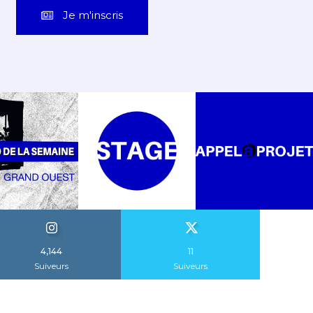
Je m'inscris
4,144
11
Suiveurs
Suiveurs