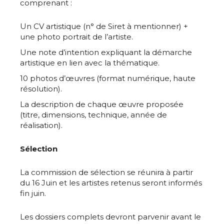
comprenant :
Prénom
Un CV artistique (n° de Siret à mentionner) +
* Champ obligatoire
une photo portrait de l’artiste.
Statut / Organisation
Une note d’intention expliquant la démarche
artistique en lien avec la thématique.
J'accepte les
termes et conditions
10 photos d’œuvres (format numérique, haute
résolution).
La description de chaque œuvre proposée
* Champ obligatoire
(titre, dimensions, technique, année de
réalisation).
Sélection
La commission de sélection se réunira à partir
du 16 Juin et les artistes retenus seront informés
fin juin.
Les dossiers complets devront parvenir avant le