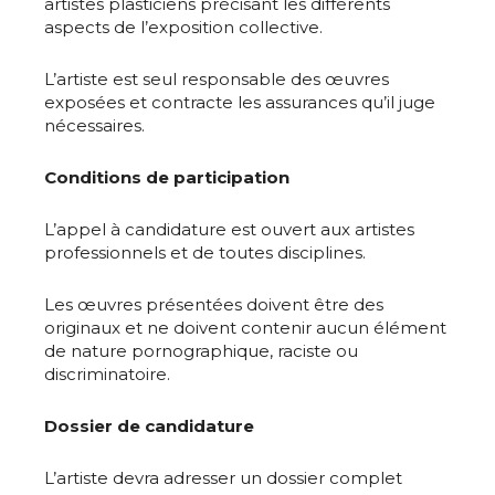
artistes plasticiens précisant les différents
aspects de l’exposition collective.
L’artiste est seul responsable des œuvres
exposées et contracte les assurances qu’il juge
nécessaires.
Conditions de participation
Adresse email*
L’appel à candidature est ouvert aux artistes
professionnels et de toutes disciplines.
Nom
Les œuvres présentées doivent être des
originaux et ne doivent contenir aucun élément
Prénom
de nature pornographique, raciste ou
Adresse email*
discriminatoire.
Statut / Organisation
Dossier de candidature
Nom
L’artiste devra adresser un dossier complet
J'accepte les
termes et conditions