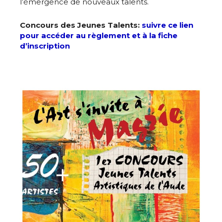
l’émergence de nouveaux talents.
Adresse email*
Concours des Jeunes Talents:
suivre ce lien
pour accéder au règlement et à la fiche
Nom
d’inscription
Prénom
Adresse email*
Statut / Organisation
Nom
J'accepte les
termes et conditions
Prénom
* Champ obligatoire
Statut / Organisation
J'accepte les
termes et conditions