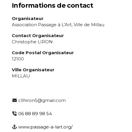
Informations de contact
Nom
Organisateur
Prénom
Association Passage à L'Art, Ville de Millau
Adresse email*
Contact Organisateur
Christophe LIRON
Statut / Organisation
Nom
Code Postal Organisateur
12100
J'accepte les
termes et conditions
Ville Organisateur
Prénom
MILLAU
* Champ obligatoire
Statut / Organisation
cllhiron5@gmail.com
J'accepte les
termes et conditions
06 88 89 98 54
www.passage-a-lart.org/
* Champ obligatoire