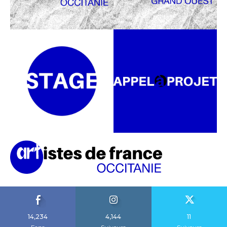
14,234
4,144
11
Fans
Suiveurs
Suiveurs