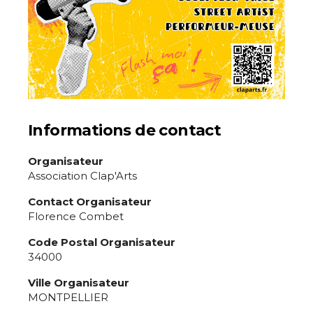
Statut / Organisation
Nom
J'accepte les
termes et conditions
Prénom
* Champ obligatoire
Statut / Organisation
Informations de contact
J'accepte les
termes et conditions
Organisateur
Association Clap'Arts
Contact Organisateur
* Champ obligatoire
Florence Combet
Code Postal Organisateur
34000
Ville Organisateur
MONTPELLIER