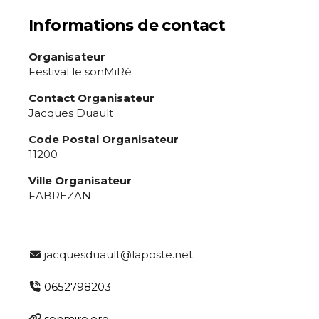
* Champ obligatoire
Informations de contact
Statut / Organisation
Organisateur
Festival le sonMiRé
J'accepte les
termes et conditions
Contact Organisateur
Jacques Duault
* Champ obligatoire
Code Postal Organisateur
11200
Ville Organisateur
FABREZAN
jacquesduault@laposte.net
0652798203
sonmire.org