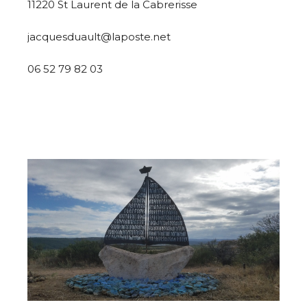
11220 St Laurent de la Cabrerisse
jacquesduault@laposte.net
06 52 79 82 03
Adresse email*
Nom
Prénom
Adresse email*
Statut / Organisation
Nom
J'accepte les
termes et conditions
Prénom