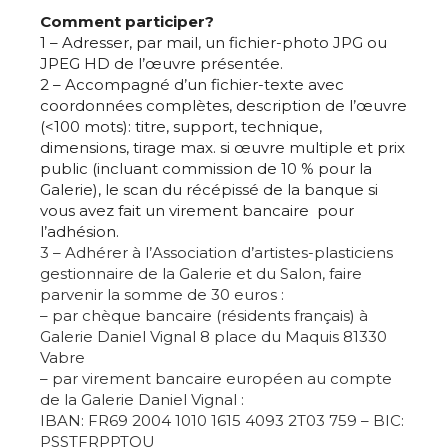
Comment participer?
1 – Adresser, par mail, un fichier-photo JPG ou
JPEG HD de l’œuvre présentée.
2 – Accompagné d’un fichier-texte avec
coordonnées complètes, description de l’œuvre
(<100 mots): titre, support, technique,
dimensions, tirage max. si œuvre multiple et prix
public (incluant commission de 10 % pour la
Galerie), le scan du récépissé de la banque si
vous avez fait un virement bancaire pour
l’adhésion.
3 – Adhérer à l’Association d’artistes-plasticiens
gestionnaire de la Galerie et du Salon, faire
parvenir la somme de 30 euros :
– par chèque bancaire (résidents français) à
Galerie Daniel Vignal 8 place du Maquis 81330
Vabre
– par virement bancaire européen au compte
Adresse email*
de la Galerie Daniel Vignal :
IBAN: FR69 2004 1010 1615 4093 2T03 759 – BIC:
PSSTFRPPTOU
Nom