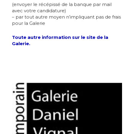
(envoyer le récépissé de la banque par mail
avec votre candidature)
– par tout autre moyen n’impliquant pas de frais
Prénom
pour la Galerie
Adresse email*
Toute autre information sur le site de la
Statut / Organisation
Galerie.
Nom
J'accepte les
termes et conditions
Prénom
* Champ obligatoire
Statut / Organisation
J'accepte les
termes et conditions
* Champ obligatoire