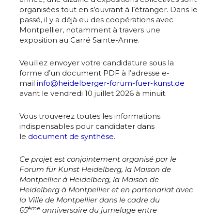
organisées tout en s’ouvrant à l’étranger. Dans le
passé, il y a déjà eu des coopérations avec
Montpellier, notamment à travers une
exposition au Carré Sainte-Anne.
Veuillez envoyer votre candidature sous la
forme d’un document PDF à l’adresse e-
mail
info@heidelberger-forum-fuer-kunst.de
Adresse email*
avant le vendredi 10 juillet 2026 à minuit.
Nom
Vous trouverez toutes les informations
indispensables pour candidater dans
le
document de synthèse
.
Prénom
Ce projet est conjointement organisé par le
Adresse email*
Forum für Kunst Heidelberg, la Maison de
Statut / Organisation
Montpellier à Heidelberg, la Maison de
Heidelberg à Montpellier et en partenariat avec
Nom
la Ville de Montpellier dans le cadre du
ème
J'accepte les
termes et conditions
65
anniversaire du jumelage entre