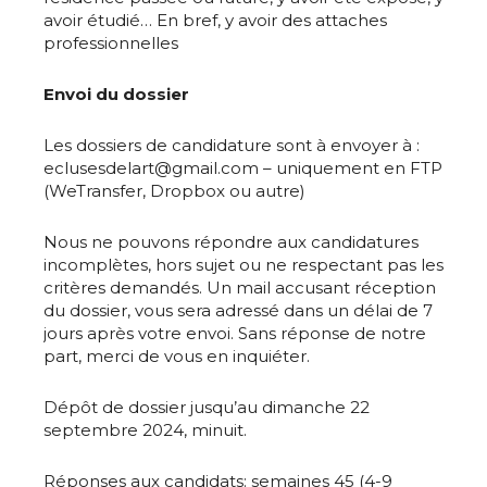
avoir étudié… En bref, y avoir des attaches
professionnelles
Envoi du dossier
Les dossiers de candidature sont à envoyer à :
Adresse email*
eclusesdelart@gmail.com – uniquement en FTP
(WeTransfer, Dropbox ou autre)
Nom
Nous ne pouvons répondre aux candidatures
incomplètes, hors sujet ou ne respectant pas les
critères demandés. Un mail accusant réception
Prénom
du dossier, vous sera adressé dans un délai de 7
jours après votre envoi. Sans réponse de notre
Adresse email*
part, merci de vous en inquiéter.
Statut / Organisation
Dépôt de dossier jusqu’au dimanche 22
Nom
septembre 2024, minuit.
J'accepte les
termes et conditions
Prénom
Réponses aux candidats: semaines 45 (4-9