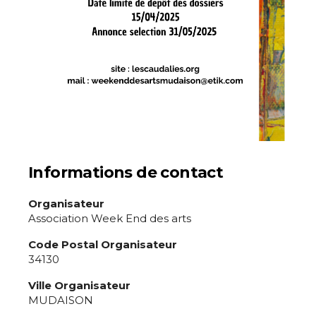
Adresse email*
Nom
Prénom
Adresse email*
Statut / Organisation
Informations de contact
Nom
Organisateur
J'accepte les
termes et conditions
Association Week End des arts
Prénom
Code Postal Organisateur
34130
* Champ obligatoire
Statut / Organisation
Ville Organisateur
MUDAISON