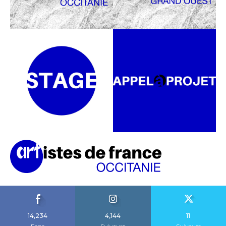
14,234
4,144
11