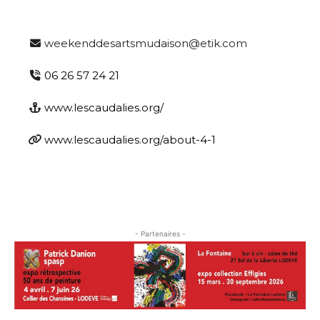
J'accepte les
termes et conditions
weekenddesartsmudaison@etik.com
* Champ obligatoire
06 26 57 24 21
www.lescaudalies.org/
www.lescaudalies.org/about-4-1
- Partenaires -