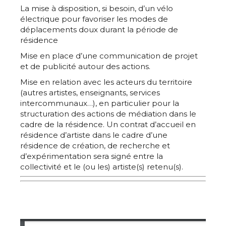
La mise à disposition, si besoin, d’un vélo
électrique pour favoriser les modes de
Adresse email*
déplacements doux durant la période de
résidence
Mise en place d’une communication de projet
Nom
et de publicité autour des actions.
Mise en relation avec les acteurs du territoire
(autres artistes, enseignants, services
Prénom
intercommunaux…), en particulier pour la
Adresse email*
structuration des actions de médiation dans le
cadre de la résidence. Un contrat d’accueil en
Statut / Organisation
résidence d’artiste dans le cadre d’une
Nom
résidence de création, de recherche et
d’expérimentation sera signé entre la
J'accepte les
termes et conditions
collectivité et le (ou les) artiste(s) retenu(s).
Prénom
* Champ obligatoire
Statut / Organisation