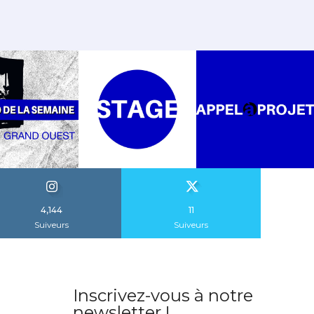
Je m'inscris
4,144
11
Suiveurs
Suiveurs