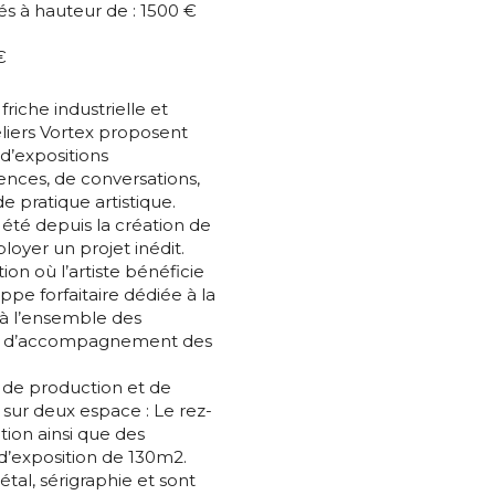
és à hauteur de : 1500 €
nisation
€
es
termes et conditions
riche industrielle et
eliers Vortex proposent
’expositions
nisation
ences, de conversations,
atoire
e pratique artistique.
été depuis la création de
es
termes et conditions
ployer un projet inédit.
n où l’artiste bénéficie
pe forfaitaire dédiée à la
 à l’ensemble des
atoire
n et d’accompagnement des
e de production et de
e sur deux espace : Le rez-
tion ainsi que des
d’exposition de 130m2.
étal, sérigraphie et sont