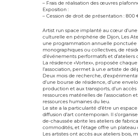
– Frais de réalisation des œuvres plafonn
Nom
Exposition :
Statut / Orga
– Cession de droit de présentation : 800 
Prénom
J'accepte l
Artist run space implanté au cœur d’une f
culturelle en périphérie de Dijon, Les At
une programmation annuelle ponctuée d
Statut / Orga
monographiques ou collectives, de résid
* Champ oblig
d’événements performatifs et d’ateliers d
La résidence «Vortex», proposée chaque 
J'accepte l
l’association, permet à un.e artiste de dé
Deux mois de recherche, d’expérimentatio
d’une bourse de résidence, d’une envelop
production et aux transports, d’un accès
* Champ oblig
ressources matérielles de l’associatio
ressources humaines du lieu.
Le site a la particularité d’être un espac
diffusion d’art contemporain. Il s’organis
de-chaussée abrite les ateliers de fabrica
commodités, et l’étage offre un plateau 
Les artistes ont accès aux ateliers bois, m