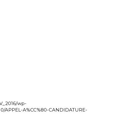
AV_2016/wp-
4/10/APPEL-A%CC%80-CANDIDATURE-