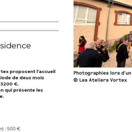
ésidence
rtex proposent l’accueil
ériode de deux mois
 3200 €.
*
on qui présente les
e.
*
m) : 500 €