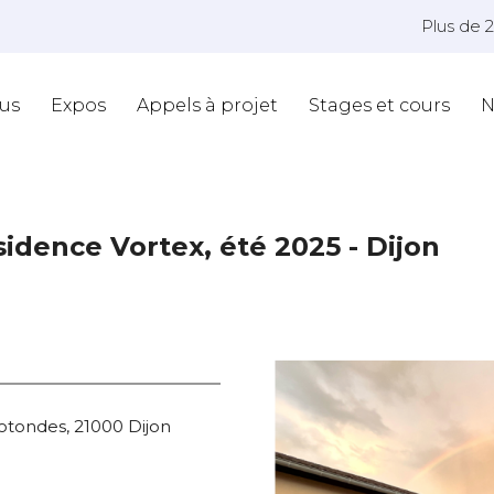
Plus de 
us
Expos
Appels à projet
Stages et cours
N
idence Vortex, été 2025 - Dijon
otondes, 21000 Dijon