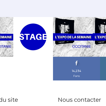
sitions une fois par
 mail !
14,234
Fans