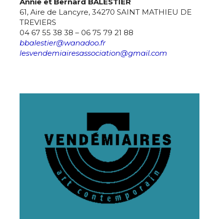
Annie et Bernard BALESTIER
Adresse email*
61, Aire de Lancyre, 34270 SAINT MATHIEU DE
TREVIERS
Statut / Organisation
04 67 55 38 38 – 06 75 79 21 88
Nom
bbalestier@wanadoo.fr
lesvendemiairesassociation@gmail.com
J'accepte les
termes et conditions
Prénom
* Champ obligatoire
Statut / Organisation
J'accepte les
termes et conditions
* Champ obligatoire