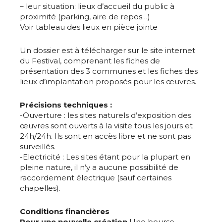
– leur situation: lieux d’accueil du public à
proximité (parking, aire de repos…)
Nom
Voir tableau des lieux en pièce jointe
Un dossier est à télécharger sur le site internet
Prénom
du Festival, comprenant les fiches de
Adresse email*
présentation des 3 communes et les fiches des
lieux d’implantation proposés pour les œuvres.
Statut / Organisation
Nom
Précisions techniques :
-Ouverture : les sites naturels d’exposition des
J'accepte les
termes et conditions
œuvres sont ouverts à la visite tous les jours et
Prénom
24h/24h. Ils sont en accès libre et ne sont pas
surveillés.
* Champ obligatoire
-Electricité : Les sites étant pour la plupart en
Statut / Organisation
pleine nature, il n’y a aucune possibilité de
raccordement électrique (sauf certaines
chapelles).
J'accepte les
termes et conditions
Conditions financières
Pour une nouvelle création
Une bourse