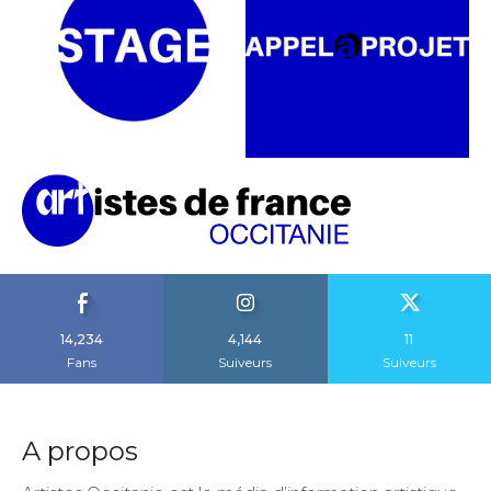
14,234
4,144
11
Fans
Suiveurs
Suiveurs
A propos