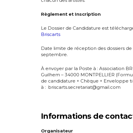
chacun des artistes.
Prénom
J'accepte l
Règlement et Inscription
Statut / Orga
Le Dossier de Candidature est téléchar
* Champ oblig
Briscarts
J'accepte l
Date limite de réception des dossiers de 
septembre.
* Champ oblig
À envoyer par la Poste à : Association B
Guilhem – 34000 MONTPELLIER (Formulair
de candidature + Chèque + Enveloppe ti
à :
briscarts.secretariat@gmail.com
Informations de contac
Organisateur