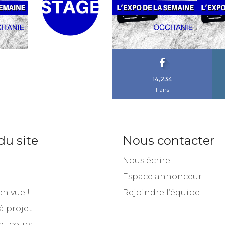
14,234
Fans
du site
Nous contacter
Nous écrire
Espace annonceur
en vue !
Rejoindre l’équipe
à projet
et cours