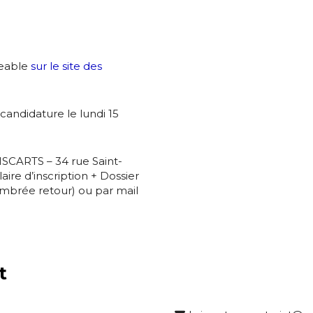
es
termes et conditions
nisation
geable
sur le site des
atoire
es
termes et conditions
candidature le lundi 15
atoire
RISCARTS – 34 rue Saint-
e d’inscription + Dossier
mbrée retour) ou par mail
t