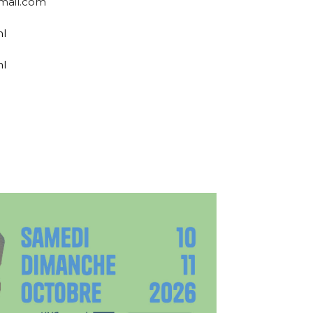
gmail.com
ml
ml