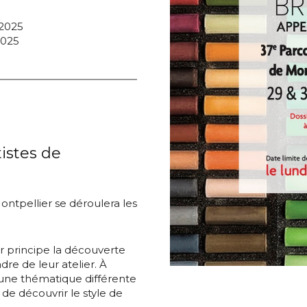
2025
2025
*
tistes de
Montpellier se déroulera les
*
ur principe la découverte
dre de leur atelier. À
 une thématique différente
nisation
e découvrir le style de