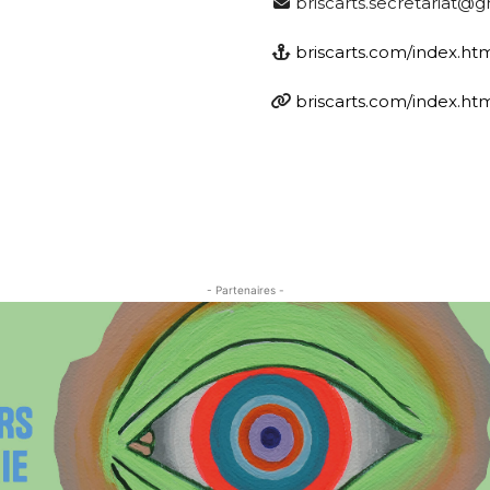
briscarts.secretariat@
briscarts.com/index.ht
briscarts.com/index.ht
- Partenaires -