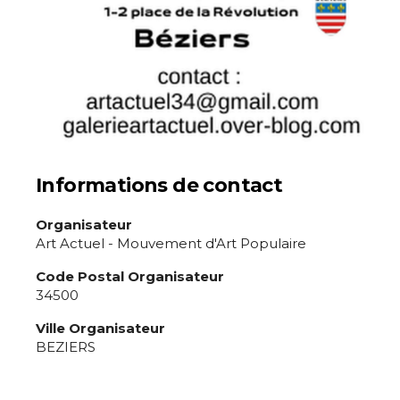
Nom
J'accepte les
termes et conditions
Prénom
* Champ obligatoire
Statut / Organisation
Informations de contact
J'accepte les
termes et conditions
Organisateur
Art Actuel - Mouvement d'Art Populaire
* Champ obligatoire
Code Postal Organisateur
34500
Ville Organisateur
BEZIERS