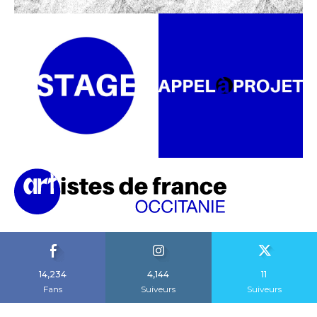
14,234
4,144
11
Fans
Suiveurs
Suiveurs