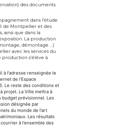
nservation) des documents
*
mpagnement dans l’étude
é de Montpellier et des
 ainsi que dans la
exposition. La production
nisation
e, montage, démontage …)
llier avec les services du
 production s’élève à
es
termes et conditions
l à l’adresse renseignée le
nisation
nternet de l’Espace
atoire
. Le reste des conditions et
 projet. La Ville mettra à
es
termes et conditions
un budget prévisionnel. Les
ssion désignée par
nels du monde de l’art
patrimoniaux. Les résultats
atoire
courrier à l’ensemble des