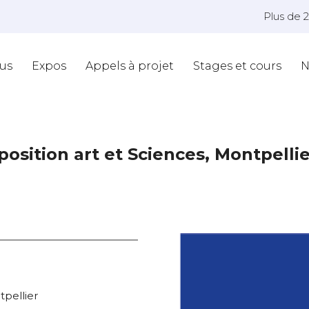
Plus de 
us
Expos
Appels à projet
Stages et cours
N
osition art et Sciences, Montpelli
pellier