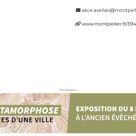
alice.avellan@montpelli
www.montpellier.fr/3
- Partenaires -