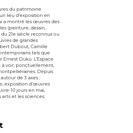
gures du patrimoine
un lieu d’exposition en
qui a montré les œuvres des
les (peinture, dessin,
x du 21e siècle reconnus ou
œuvres de grandes
bert Dubout, Camille
contemporains tels que
 Ernest Dükü. L’Espace
 voir, ponctuellement,
 montpelliéraines. Depuis
 autour de 3 axes :
re, exposition d’œuvres
vre-10 jours en mai,
 arts et les sciences.
t