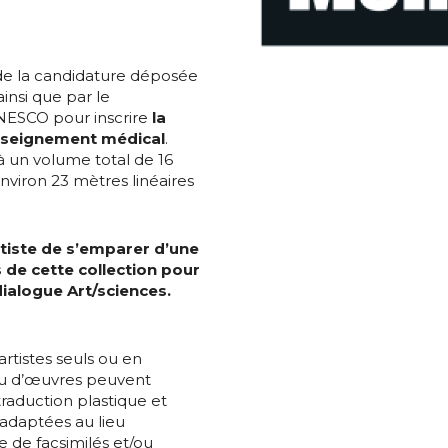
 de la candidature déposée
ainsi que par le
NESCO pour inscrire
la
’enseignement médical
.
à un volume total de 16
nviron 23 mètres linéaires
rtiste de s’emparer d’une
 de cette collection pour
dialogue Art/sciences.
rtistes seuls ou en
 ou d’œuvres peuvent
*
traduction plastique et
 adaptées au lieu
e de facsimilés et/ou