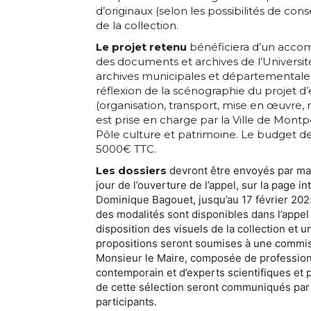
Nom
d’originaux (selon les possibilités de co
de la collection.
Adresse email
Le projet retenu
bénéficiera d’un acco
Prénom
des documents et archives de l’Universit
archives municipales et départementales,
Nom
réflexion de la scénographie du projet d’
Statut / Orga
(organisation, transport, mise en œuvr
est prise en charge par la Ville de Montpe
Prénom
Pôle culture et patrimoine. Le budget de
J'accepte l
5000€ TTC.
Les dossiers
devront être envoyés par mai
Statut / Orga
jour de l’ouverture de l’appel, sur la page i
* Champ oblig
Dominique Bagouet, jusqu’au 17 février 2025
des modalités sont disponibles dans l’appel à
J'accepte l
disposition des visuels de la collection et 
propositions seront soumises à une commi
Monsieur le Maire, composée de profession
contemporain et d’experts scientifiques et 
* Champ oblig
de cette sélection seront communiqués par 
participants.