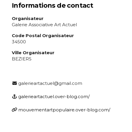
Prénom
Informations de contact
Adresse email*
Organisateur
Statut / Organisation
Galerie Associative Art Actuel
Nom
Code Postal Organisateur
J'accepte les
termes et conditions
34500
Prénom
Ville Organisateur
BEZIERS
* Champ obligatoire
Statut / Organisation
galerieartactuel@gmail.com
J'accepte les
termes et conditions
galerieartactuel.over-blog.com/
* Champ obligatoire
mouvementartpopulaire.over-blog.com/