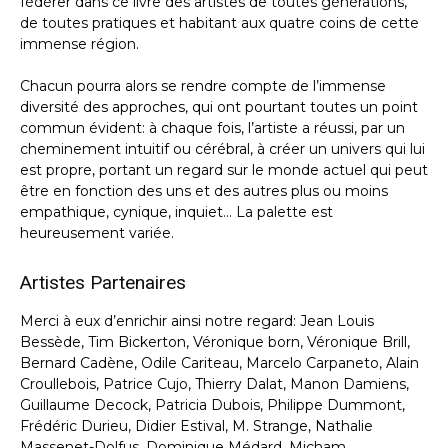
fédérer dans ce livre des artistes de toutes générations,
de toutes pratiques et habitant aux quatre coins de cette
immense région.
Chacun pourra alors se rendre compte de l’immense
diversité des approches, qui ont pourtant toutes un point
commun évident: à chaque fois, l’artiste a réussi, par un
cheminement intuitif ou cérébral, à créer un univers qui lui
est propre, portant un regard sur le monde actuel qui peut
être en fonction des uns et des autres plus ou moins
empathique, cynique, inquiet… La palette est
heureusement variée.
Artistes Partenaires
Merci à eux d’enrichir ainsi notre regard: Jean Louis
Bessède, Tim Bickerton, Véronique born, Véronique Brill,
Bernard Cadène, Odile Cariteau, Marcelo Carpaneto, Alain
Croullebois, Patrice Cujo, Thierry Dalat, Manon Damiens,
Guillaume Decock, Patricia Dubois, Philippe Dummont,
Frédéric Durieu, Didier Estival, M. Strange, Nathalie
Massenet-Dolfus, Dominique Médard, Micham,