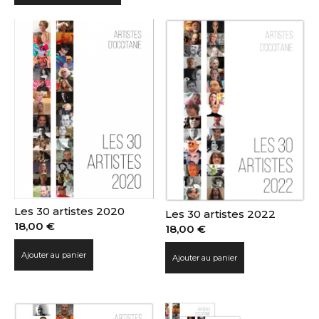
Adresse email*
Nom
Prénom
Adresse email*
Statut / Organisation
Nom
Les 30 artistes 2020
Les 30 artistes 2022
18,00
€
18,00
€
J'accepte les
termes et conditions
Prénom
Ajouter au panier
Ajouter au panier
* Champ obligatoire
Statut / Organisation