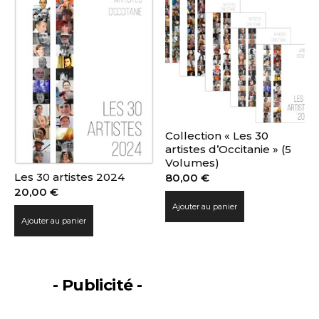
J'accepte les
termes et conditions
* Champ obligatoire
Collection « Les 30
artistes d’Occitanie » (5
Volumes)
Les 30 artistes 2024
80,00
€
20,00
€
Ajouter au panier
Ajouter au panier
- Publicité -