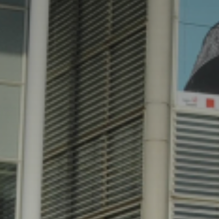
* Champ oblig
J'accepte l
* Champ oblig