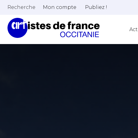
Recherche
Mon compte
Publiez !
Act