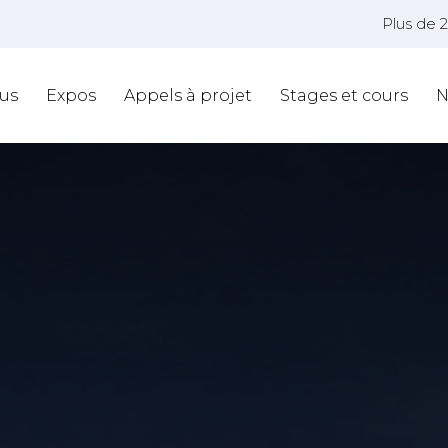
Plus de 
us
Expos
Appels à projet
Stages et cours
N