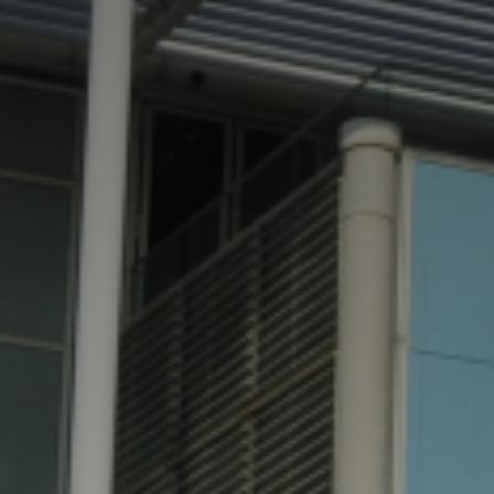
Adresse email
Nom
Adresse email
Prénom
Nom
Statut / Orga
Prénom
J'accepte l
Statut / Orga