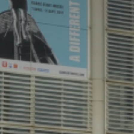
atoire
es
termes et conditions
atoire