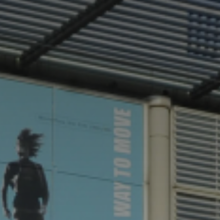
*
*
nisation
es
termes et conditions
nisation