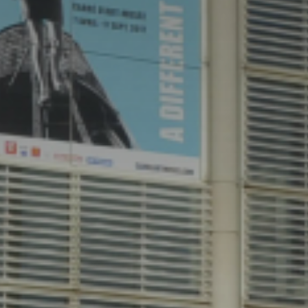
atoire
es
termes et conditions
atoire