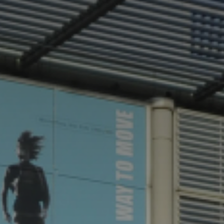
*
*
nisation
es
termes et conditions
nisation