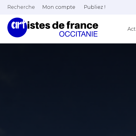
Recherche
Mon compte
Publiez !
Act