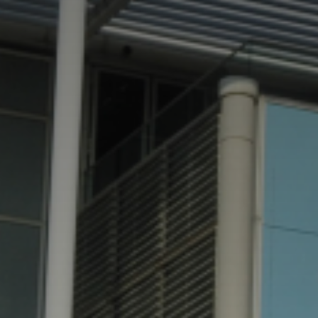
Adresse email
Nom
Adresse email
Prénom
Nom
Statut / Orga
Prénom
J'accepte l
Statut / Orga