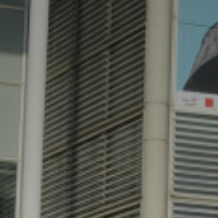
* Champ oblig
J'accepte l
* Champ oblig