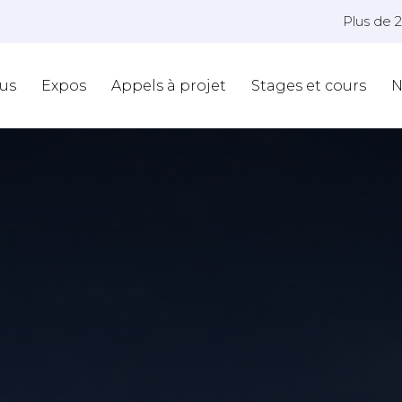
Plus de 
us
Expos
Appels à projet
Stages et cours
N