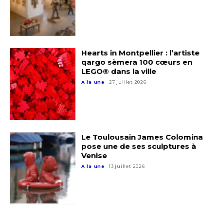
Hearts in Montpellier : l’artiste
qargo sèmera 100 cœurs en
LEGO® dans la ville
A la une
27 juillet 2026
Adresse email*
Le Toulousain James Colomina
Nom
pose une de ses sculptures à
Venise
A la une
13 juillet 2026
Prénom
Adresse email*
Statut / Organisation
Nom