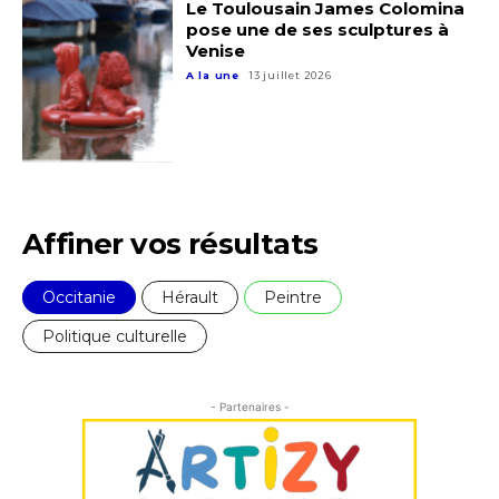
Le Toulousain James Colomina
Adresse email*
pose une de ses sculptures à
Venise
Statut / Organisation
A la une
13 juillet 2026
Nom
J'accepte les
termes et conditions
Prénom
* Champ obligatoire
Affiner vos résultats
Statut / Organisation
Occitanie
Hérault
Peintre
J'accepte les
termes et conditions
Politique culturelle
* Champ obligatoire
- Partenaires -