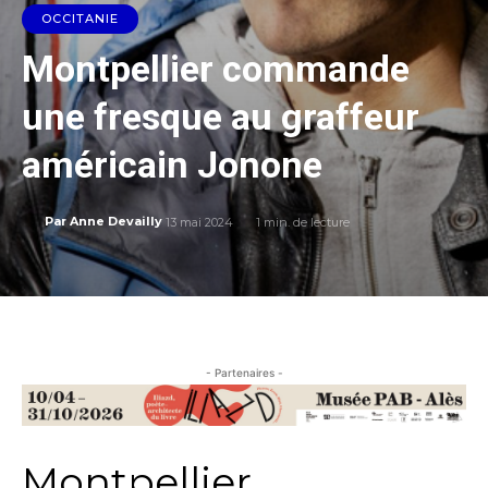
OCCITANIE
Montpellier commande
une fresque au graffeur
américain Jonone
13 mai 2024
1
min. de lecture
Par
Anne Devailly
- Partenaires -
Montpellier