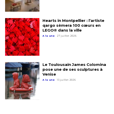
Hearts in Montpellier : l’artiste
qargo sèmera 100 cœurs en
LEGO® dans la ville
A la une
27 juillet 2026
Adresse email*
Le Toulousain James Colomina
pose une de ses sculptures à
Nom
Venise
A la une
13 juillet 2026
Prénom
Adresse email*
Statut / Organisation
Nom