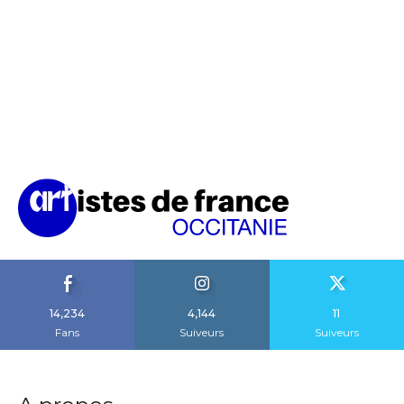
14,234
4,144
11
Fans
Suiveurs
Suiveurs