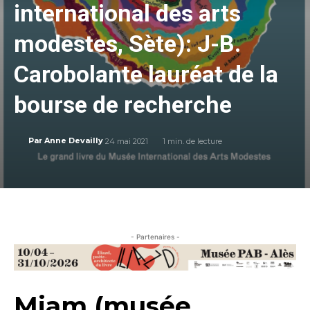
international des arts
modestes, Sète): J-B.
Carobolante lauréat de la
bourse de recherche
24 mai 2021
1
min. de lecture
Par
Anne Devailly
- Partenaires -
Miam (musée