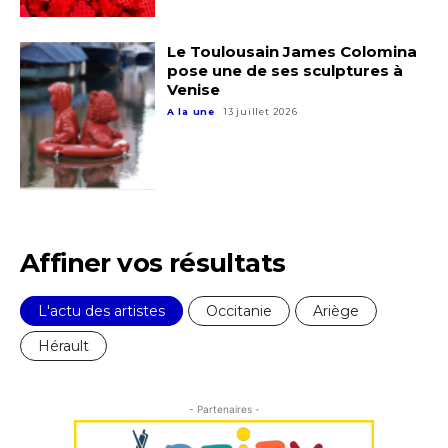
Statut / Organisation
Le Toulousain James Colomina
pose une de ses sculptures à
J'accepte les
termes et conditions
Venise
A la une
13 juillet 2026
* Champ obligatoire
Affiner vos résultats
L'actu des artistes
Occitanie
Ariège
Hérault
- Partenaires -