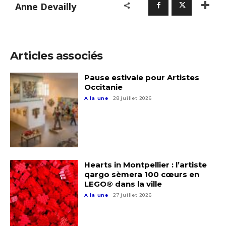
Anne Devailly
Adresse email*
Articles associés
Pause estivale pour Artistes
Nom
Occitanie
A la une
28 juillet 2026
Prénom
Adresse email*
Statut / Organisation
Nom
Hearts in Montpellier : l’artiste
qargo sèmera 100 cœurs en
J'accepte les
termes et conditions
LEGO® dans la ville
Prénom
A la une
27 juillet 2026
* Champ obligatoire